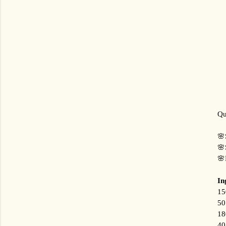
Qu
🌸
🌸
🌸
In
15
50
18
40