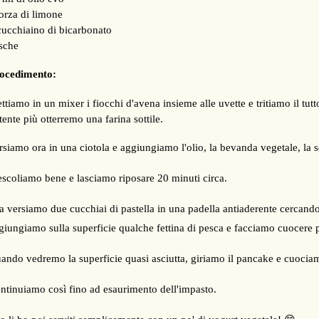
orza di limone
cucchiaino di bicarbonato
sche
ocedimento:
ttiamo in un mixer i fiocchi d'avena insieme alle uvette e tritiamo il tutto
tente più otterremo una farina sottile.
rsiamo ora in una ciotola e aggiungiamo l'olio, la bevanda vegetale, la s
scoliamo bene e lasciamo riposare 20 minuti circa.
a versiamo due cucchiai di pastella in una padella antiaderente cercand
giungiamo sulla superficie qualche fettina di pesca e facciamo cuocere 
ando vedremo la superficie quasi asciutta, giriamo il pancake e cuociam
ntinuiamo così fino ad esaurimento dell'impasto.