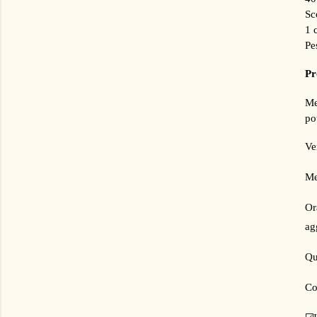
Sc
1 
Pe
Pr
Me
po
Ve
Me
Or
ag
Qu
Co