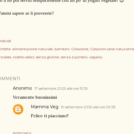
Io li ho poi serviti semplicemente con un po' di yogurt vegetale! 😊
Fatemi sapere se li proverete?
ndividi
chette:
alimentazione naturale
bambini
Colazione
Colazioni sane naturalme
ncakes
ricette veloci
senza glutine
senza zucchero
vegano
OMMENTI
Anonimo
17 settembre 2025 alle ore 13:39
Veramente buonissimi
Mamma Veg
19 settembre 2025 alle ore 09:53
Felice ti piacciano!!
RISPONDI