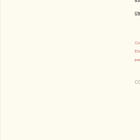
☑️
☑️
Co
Eti
pa
C