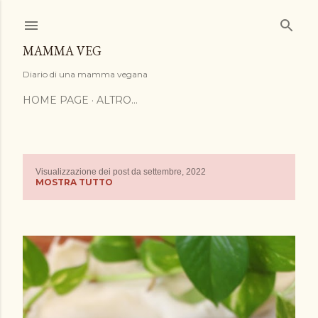
Passa ai contenuti principali
MAMMA VEG
Diario di una mamma vegana
HOME PAGE
ALTRO…
Visualizzazione dei post da settembre, 2022
P
MOSTRA TUTTO
o
s
t