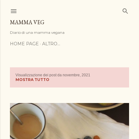
Passa ai contenuti principali
MAMMA VEG
Diario di una mamma vegana
HOME PAGE
ALTRO…
Visualizzazione dei post da novembre, 2021
P
MOSTRA TUTTO
o
s
t