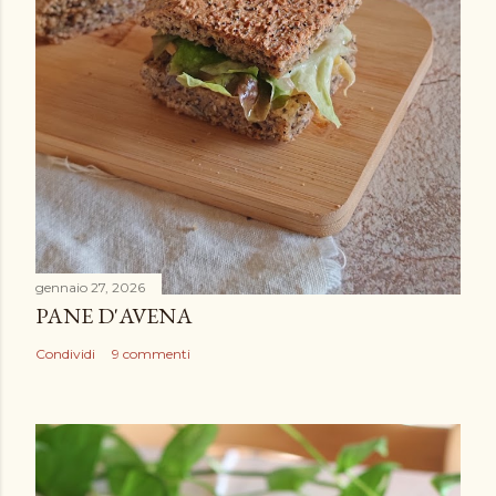
e
n
t
o
gennaio 27, 2026
PANE D'AVENA
Condividi
9 commenti