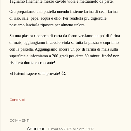
Tagliamo finemente mezzo cavolo viola e mettiamolo da parte.
Ora prepariamo una pastella unendo insieme farina di ceci, farina
di riso, sale, pepe, acqua e olio. Per renderla più digeribile
possiamo lasciarla riposare per almeno un'ora.
Su una piastra ricoperta di carta da forno versiamo un po' di farina
di mais, aggiungiamo il cavolo viola su tutta la piastra e copriamo
con la pastella. Aggiungiamo ancora un po' di farina di mais sulla
superficie e inforniamo a 200 gradi per circa 30 minuti finché non
risulterà dorata e croccante!
☑️ Fatemi sapere se la provate! 🥰
Condividi
COMMENTI
Anonimo
11 marzo 2025 alle ore 15:07