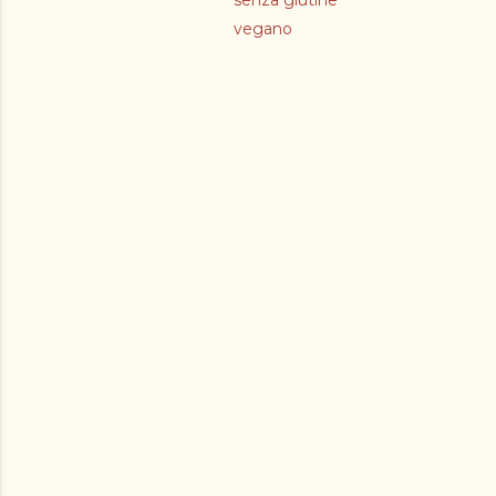
senza glutine
vegano