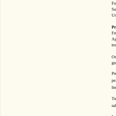
Fo
Sa
Un
Pr
Fr
Ag
tr
Or
gn
Pr
pe
li
Tu
sa