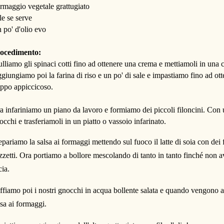
rmaggio vegetale grattugiato
le se serve
 po' d'olio evo
ocedimento:
ulliamo gli spinaci cotti fino ad ottenere una crema e mettiamoli in una c
giungiamo poi la farina di riso e un po' di sale e impastiamo fino ad 
oppo appiccicoso.
a infariniamo un piano da lavoro e formiamo dei piccoli filoncini. Con u
occhi e trasferiamoli in un piatto o vassoio infarinato.
epariamo la salsa ai formaggi mettendo sul fuoco il latte di soia con dei f
zzetti. Ora portiamo a bollore mescolando di tanto in tanto finché non 
scia.
ffiamo poi i nostri gnocchi in acqua bollente salata e quando vengono a
lsa ai formaggi.