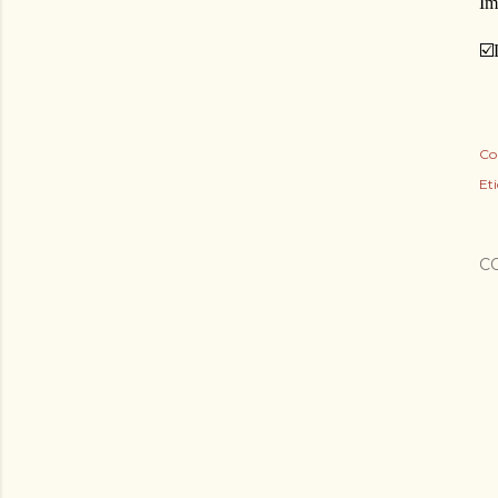
Im
☑️
Co
Eti
C