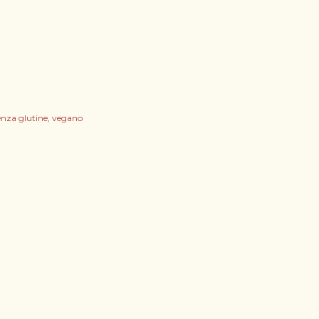
enza glutine
vegano