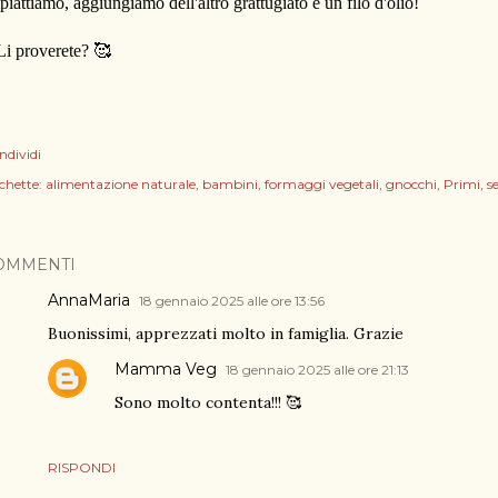
piattiamo, aggiungiamo dell'altro grattugiato e un filo d'olio!
Li proverete? 🥰
ndividi
chette:
alimentazione naturale
bambini
formaggi vegetali
gnocchi
Primi
s
OMMENTI
AnnaMaria
18 gennaio 2025 alle ore 13:56
Buonissimi, apprezzati molto in famiglia. Grazie
Mamma Veg
18 gennaio 2025 alle ore 21:13
Sono molto contenta!!! 🥰
RISPONDI