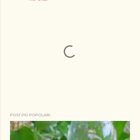
P
POST PIÙ POPOLARI
o
s
t