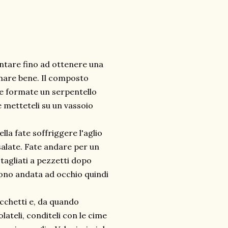
imentare fino ad ottenere una
mare bene. Il composto
 e formate un serpentello
e metteteli su un vassoio
lla fate soffriggere l'aglio
 salate. Fate andare per un
 tagliati a pezzetti dopo
sono andata ad occhio quindi
occhetti e, da quando
lateli, conditeli con le cime