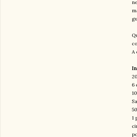
ne
ma
g
Qu
co
A 
In
20
6 
10
Sa
5
1 
ci
p