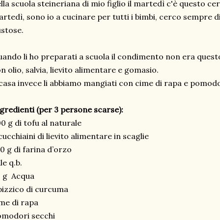
lla scuola steineriana di mio figlio il martedì c'è questo cer
rtedì, sono io a cucinare per tutti i bimbi, cerco sempre d
ustose.
ando li ho preparati a scuola il condimento non era ques
n olio, salvia, lievito alimentare e gomasio.
casa invece li abbiamo mangiati con cime di rapa e pomodor
gredienti (per 3 persone scarse):
0 g di tofu al naturale
cucchiaini di lievito alimentare in scaglie
0 g di farina d’orzo
le q.b.
0 g Acqua
pizzico di curcuma
me di rapa
omodori secchi