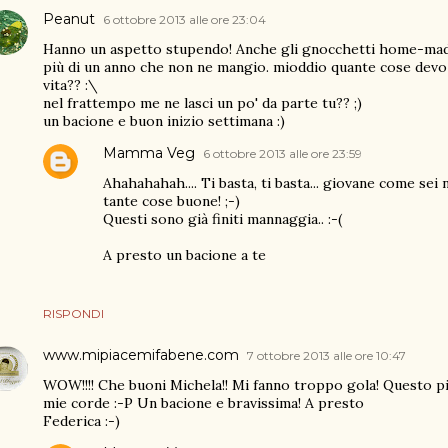
Peanut
6 ottobre 2013 alle ore 23:04
Hanno un aspetto stupendo! Anche gli gnocchetti home-made 
più di un anno che non ne mangio. mioddio quante cose devo a
vita?? :\
nel frattempo me ne lasci un po' da parte tu?? ;)
un bacione e buon inizio settimana :)
Mamma Veg
6 ottobre 2013 alle ore 23:59
Ahahahahah.... Ti basta, ti basta... giovane come sei
tante cose buone! ;-)
Questi sono già finiti mannaggia.. :-(
A presto un bacione a te
RISPONDI
www.mipiacemifabene.com
7 ottobre 2013 alle ore 10:47
WOW!!!! Che buoni Michela!! Mi fanno troppo gola! Questo pi
mie corde :-P Un bacione e bravissima! A presto
Federica :-)