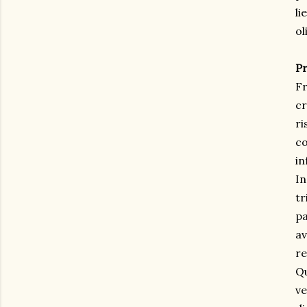
li
ol
P
Fr
cr
ri
co
in
In
tr
pa
av
re
Qu
ve