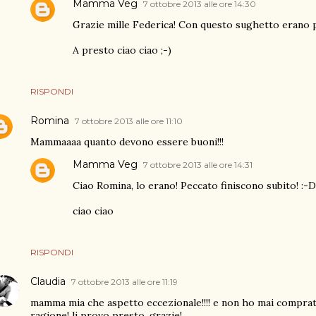
Mamma Veg
7 ottobre 2013 alle ore 14:30
Grazie mille Federica! Con questo sughetto erano p
A presto ciao ciao ;-)
RISPONDI
Romina
7 ottobre 2013 alle ore 11:10
Mammaaaa quanto devono essere buoni!!!
Mamma Veg
7 ottobre 2013 alle ore 14:31
Ciao Romina, lo erano! Peccato finiscono subito! :-D
ciao ciao
RISPONDI
Claudia
7 ottobre 2013 alle ore 11:19
mamma mia che aspetto eccezionale!!!! e non ho mai comprato
ragione! li provo presto, grazie!