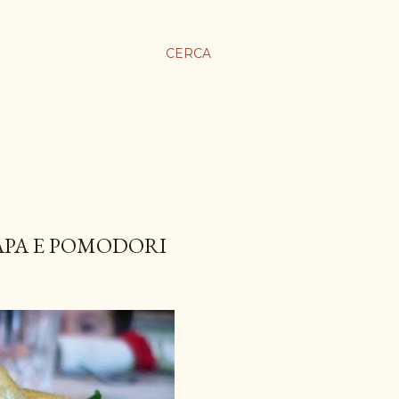
CERCA
APA E POMODORI