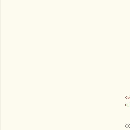
Co
Eti
C