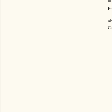
di
pr
Ah
Co