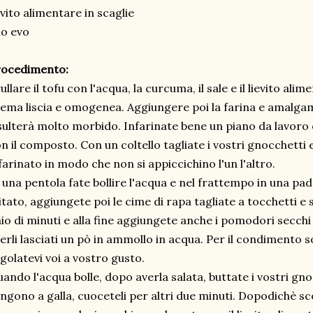
evito alimentare in scaglie
io evo
rocedimento:
ullare il tofu con l'acqua, la curcuma, il sale e il lievito al
ema liscia e omogenea. Aggiungere poi la farina e amalga
sulterà molto morbido. Infarinate bene un piano da lavoro
n il composto. Con un coltello tagliate i vostri gnocchetti 
farinato in modo che non si appiccichino l'un l'altro.
 una pentola fate bollire l'acqua e nel frattempo in una pade
itato, aggiungete poi le cime di rapa tagliate a tocchetti e
io di minuti e alla fine aggiungete anche i pomodori secchi
erli lasciati un pò in ammollo in acqua. Per il condimento 
golatevi voi a vostro gusto.
ando l'acqua bolle, dopo averla salata, buttate i vostri gn
ngono a galla, cuoceteli per altri due minuti. Dopodichè sco