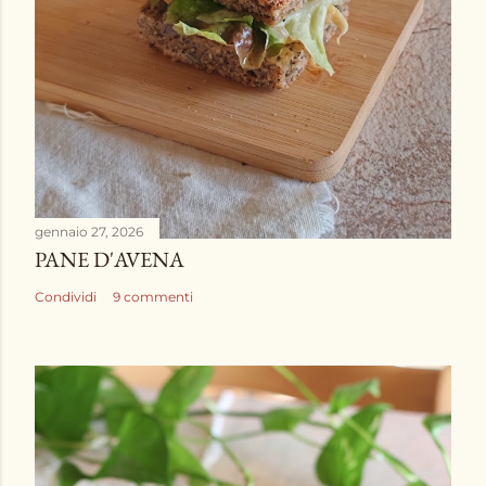
t
o
gennaio 27, 2026
PANE D'AVENA
Condividi
9 commenti