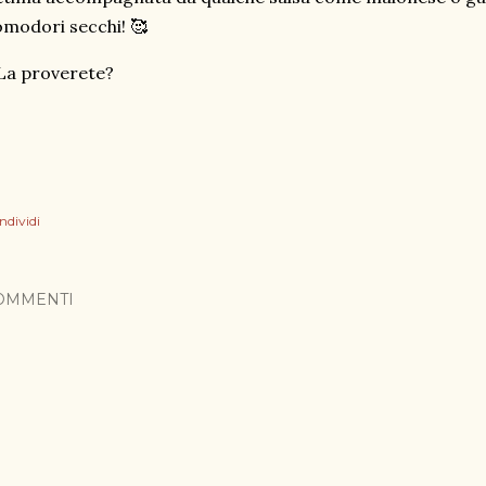
modori secchi! 🥰
La proverete?
ndividi
OMMENTI