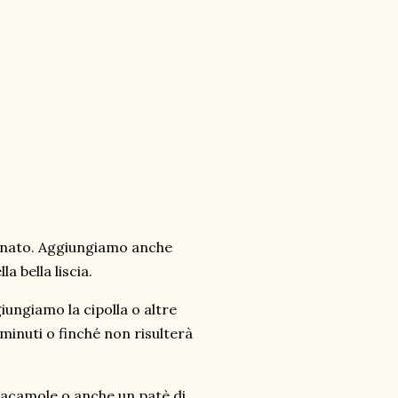
rbonato. Aggiungiamo anche
a bella liscia.
iungiamo la cipolla o altre
minuti o finché non risulterà
acamole o anche un patè di