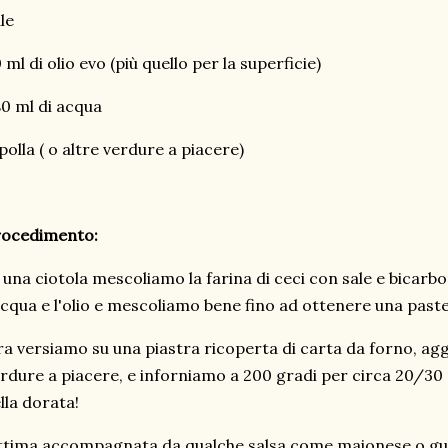
le
 ml di olio evo (più quello per la superficie)
0 ml di acqua
polla ( o altre verdure a piacere)
rocedimento:
 una ciotola mescoliamo la farina di ceci con sale e bica
acqua e l'olio e mescoliamo bene fino ad ottenere una pastell
a versiamo su una piastra ricoperta di carta da forno, agg
rdure a piacere, e inforniamo a 200 gradi per circa 20/30 
lla dorata!
tima accompagnata da qualche salsa come maionese o gu