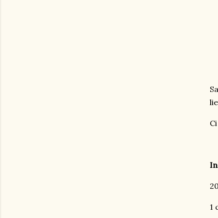
Sa
li
Ci
In
20
1 