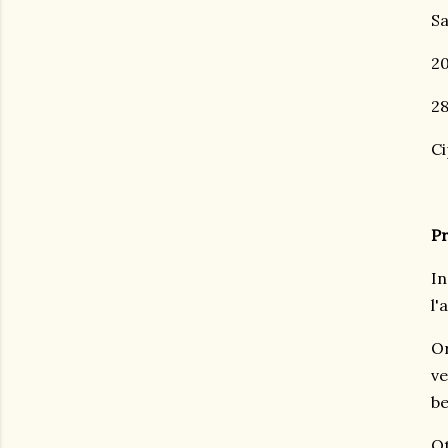
Sa
20
28
Ci
P
In
l'
Or
ve
be
Ot