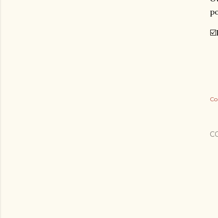
po
☑️
Co
C