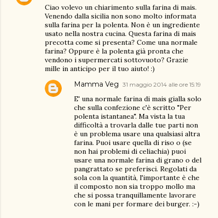
Ciao volevo un chiarimento sulla farina di mais.
Venendo dalla sicilia non sono molto informata
sulla farina per la polenta. Non è un ingrediente
usato nella nostra cucina. Questa farina di mais
precotta come si presenta? Come una normale
farina? Oppure è la polenta già pronta che
vendono i supermercati sottovuoto? Grazie
mille in anticipo per il tuo aiuto! :)
Mamma Veg
31 maggio 2014 alle ore 15:19
E' una normale farina di mais gialla solo
che sulla confezione c'è scritto "Per
polenta istantanea". Ma vista la tua
difficoltà a trovarla dalle tue parti non
è un problema usare una qualsiasi altra
farina. Puoi usare quella di riso o (se
non hai problemi di celiachia) puoi
usare una normale farina di grano o del
pangrattato se preferisci. Regolati da
sola con la quantità, l'importante è che
il composto non sia troppo mollo ma
che si possa tranquillamente lavorare
con le mani per formare dei burger. :-)