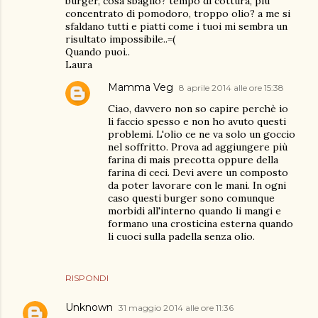
burger, cosa sbaglio? tempo di cottura, più
concentrato di pomodoro, troppo olio? a me si
sfaldano tutti e piatti come i tuoi mi sembra un
risultato impossibile..=(
Quando puoi..
Laura
Mamma Veg
8 aprile 2014 alle ore 15:38
Ciao, davvero non so capire perchè io
li faccio spesso e non ho avuto questi
problemi. L'olio ce ne va solo un goccio
nel soffritto. Prova ad aggiungere più
farina di mais precotta oppure della
farina di ceci. Devi avere un composto
da poter lavorare con le mani. In ogni
caso questi burger sono comunque
morbidi all'interno quando li mangi e
formano una crosticina esterna quando
li cuoci sulla padella senza olio.
RISPONDI
Unknown
31 maggio 2014 alle ore 11:36