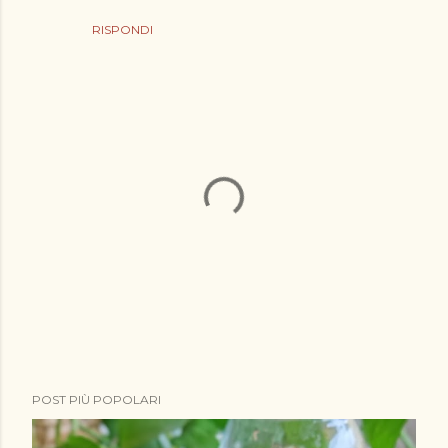
RISPONDI
P
POST PIÙ POPOLARI
o
s