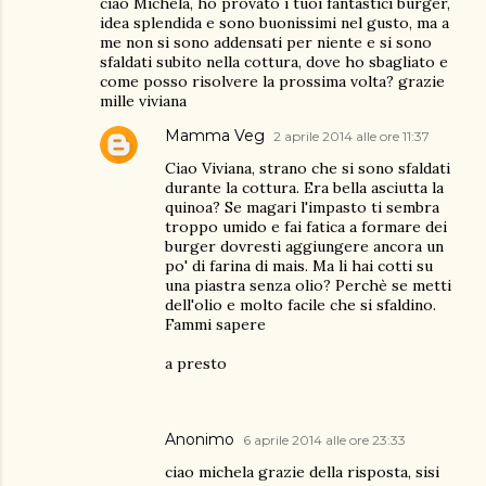
ciao Michela, ho provato i tuoi fantastici burger,
idea splendida e sono buonissimi nel gusto, ma a
me non si sono addensati per niente e si sono
sfaldati subito nella cottura, dove ho sbagliato e
come posso risolvere la prossima volta? grazie
mille viviana
Mamma Veg
2 aprile 2014 alle ore 11:37
Ciao Viviana, strano che si sono sfaldati
durante la cottura. Era bella asciutta la
quinoa? Se magari l'impasto ti sembra
troppo umido e fai fatica a formare dei
burger dovresti aggiungere ancora un
po' di farina di mais. Ma li hai cotti su
una piastra senza olio? Perchè se metti
dell'olio e molto facile che si sfaldino.
Fammi sapere
a presto
Anonimo
6 aprile 2014 alle ore 23:33
ciao michela grazie della risposta, sisi