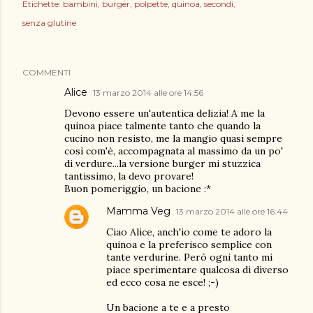
Etichette:
bambini
burger
polpette
quinoa
secondi
senza glutine
COMMENTI
Alice
13 marzo 2014 alle ore 14:56
Devono essere un'autentica delizia! A me la
quinoa piace talmente tanto che quando la
cucino non resisto, me la mangio quasi sempre
così com'è, accompagnata al massimo da un po'
di verdure...la versione burger mi stuzzica
tantissimo, la devo provare!
Buon pomeriggio, un bacione :*
Mamma Veg
13 marzo 2014 alle ore 16:44
Ciao Alice, anch'io come te adoro la
quinoa e la preferisco semplice con
tante verdurine. Però ogni tanto mi
piace sperimentare qualcosa di diverso
ed ecco cosa ne esce! ;-)
Un bacione a te e a presto