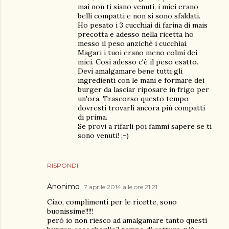
mai non ti siano venuti, i miei erano
belli compatti e non si sono sfaldati.
Ho pesato i 3 cucchiai di farina di mais
precotta e adesso nella ricetta ho
messo il peso anzichè i cucchiai.
Magari i tuoi erano meno colmi dei
miei. Così adesso c'è il peso esatto.
Devi amalgamare bene tutti gli
ingredienti con le mani e formare dei
burger da lasciar riposare in frigo per
un'ora. Trascorso questo tempo
dovresti trovarli ancora più compatti
di prima.
Se provi a rifarli poi fammi sapere se ti
sono venuti! ;-)
RISPONDI
Anonimo
7 aprile 2014 alle ore 21:21
Ciao, complimenti per le ricette, sono
buonissime!!!!!
però io non riesco ad amalgamare tanto questi