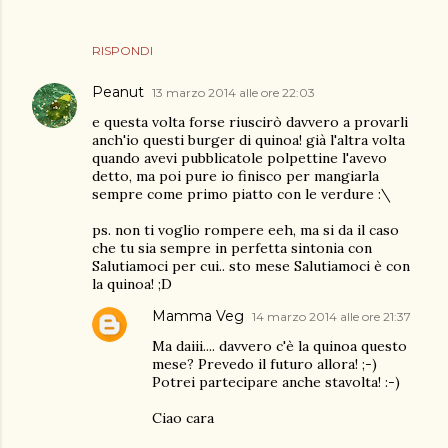
RISPONDI
Peanut
13 marzo 2014 alle ore 22:03
e questa volta forse riuscirò davvero a provarli
anch'io questi burger di quinoa! già l'altra volta
quando avevi pubblicatole polpettine l'avevo
detto, ma poi pure io finisco per mangiarla
sempre come primo piatto con le verdure :\
ps. non ti voglio rompere eeh, ma si da il caso
che tu sia sempre in perfetta sintonia con
Salutiamoci per cui.. sto mese Salutiamoci è con
la quinoa! ;D
Mamma Veg
14 marzo 2014 alle ore 21:37
Ma daiii.... davvero c'è la quinoa questo
mese? Prevedo il futuro allora! ;-)
Potrei partecipare anche stavolta! :-)
Ciao cara