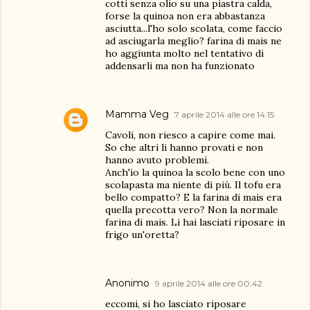
cotti senza olio su una piastra calda,
forse la quinoa non era abbastanza
asciutta...l'ho solo scolata, come faccio
ad asciugarla meglio? farina di mais ne
ho aggiunta molto nel tentativo di
addensarli ma non ha funzionato
Mamma Veg
7 aprile 2014 alle ore 14:15
Cavoli, non riesco a capire come mai.
So che altri li hanno provati e non
hanno avuto problemi.
Anch'io la quinoa la scolo bene con uno
scolapasta ma niente di più. Il tofu era
bello compatto? E la farina di mais era
quella precotta vero? Non la normale
farina di mais. Li hai lasciati riposare in
frigo un'oretta?
Anonimo
9 aprile 2014 alle ore 00:42
eccomi, si ho lasciato riposare